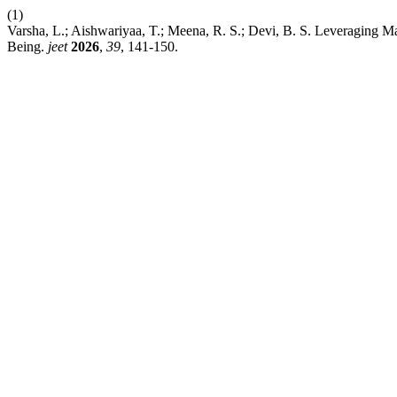
(1)
Varsha, L.; Aishwariyaa, T.; Meena, R. S.; Devi, B. S. Leveraging M
Being.
jeet
2026
,
39
, 141-150.