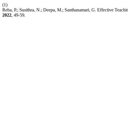
(1)
Reba, P.; Susithra, N.; Deepa, M.; Santhanamari, G. Effective Teach
2022
, 49-59.